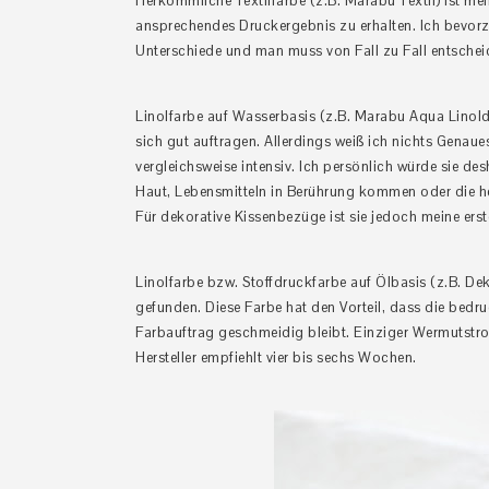
Herkömmliche Textilfarbe (z.B. Marabu Textil) ist me
ansprechendes Druckergebnis zu erhalten. Ich bevorz
Unterschiede und man muss von Fall zu Fall entscheid
Linolfarbe auf Wasserbasis (z.B. Marabu Aqua Linoldru
sich gut auftragen. Allerdings weiß ich nichts Genau
vergleichsweise intensiv. Ich persönlich würde sie des
Haut, Lebensmitteln in Berührung kommen oder die h
Für dekorative Kissenbezüge ist sie jedoch meine ers
Linolfarbe bzw. Stoffdruckfarbe auf Ölbasis (z.B. Dek
gefunden. Diese Farbe hat den Vorteil, dass die bedru
Farbauftrag geschmeidig bleibt. Einziger Wermutstrop
Hersteller empfiehlt vier bis sechs Wochen.