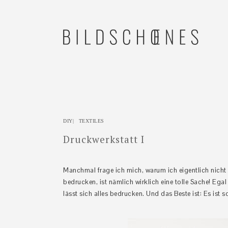
Zur
Skip
Zur
Zur
Hauptnavigation
to
Hauptsidebar
Fußzeile
springen
main
springen
springen
content
DIY
|
TEXTILES
Druckwerkstatt I
Manchmal frage ich mich, warum ich eigentlich nicht
bedrucken, ist nämlich wirklich eine tolle Sache! Ega
lässt sich alles bedrucken. Und das Beste ist: Es ist 