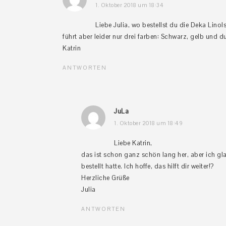
1. Oktober 2018 um 18:34
Liebe Julia, wo bestellst du die Deka Linol
führt aber leider nur drei farben: Schwarz, gelb und 
Katrin
ANTWORTEN
JuLa
1. Oktober 2018 um 18:49
Liebe Katrin,
das ist schon ganz schön lang her, aber ich g
bestellt hatte. Ich hoffe, das hilft dir weiter!?
Herzliche Grüße
Julia
ANTWORTEN